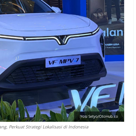
Yosi Setyo/OtoHub.co
g, Perkuat Strategi Lokalisasi di Indonesia