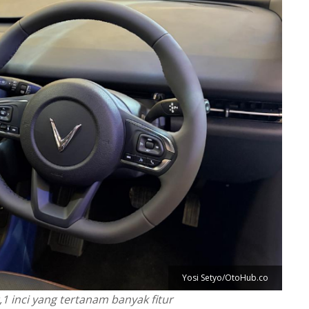
Yosi Setyo/OtoHub.co
1 inci yang tertanam banyak fitur