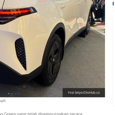
Yosi Setyo/OtoHub.co
wah
mo Green yang telah disempurnakan secara