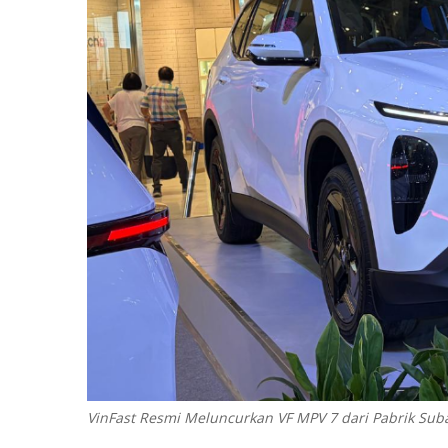
VinFast Resmi Meluncurkan VF MPV 7 dari Pabrik Suban