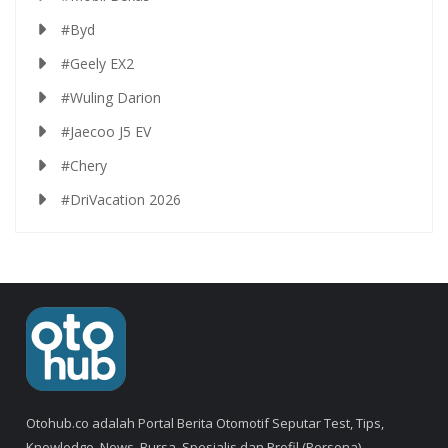
#Byd
#Geely EX2
#Wuling Darion
#Jaecoo J5 EV
#Chery
#DriVacation 2026
Otohub.co adalah Portal Berita Otomotif Seputar Test, Tips,
Knowledge, News, Bursa, Spesialis dan Profil (Persona).