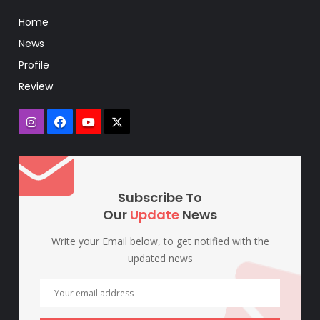
Home
News
Profile
Review
Subscribe To
Our
Update
News
Write your Email below, to get notified with the
updated news