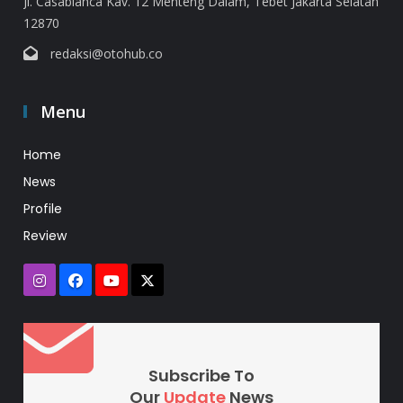
Jl. Casablanca Kav. 12 Menteng Dalam, Tebet Jakarta Selatan
12870
redaksi@otohub.co
Menu
Home
News
Profile
Review
Subscribe To
Our
Update
News