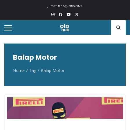
Otohub.co
Portal berita otomotif Indonesia terkini
Jumat, 07 Agustus 2026
Balap Motor
Home
Tag
Balap Motor