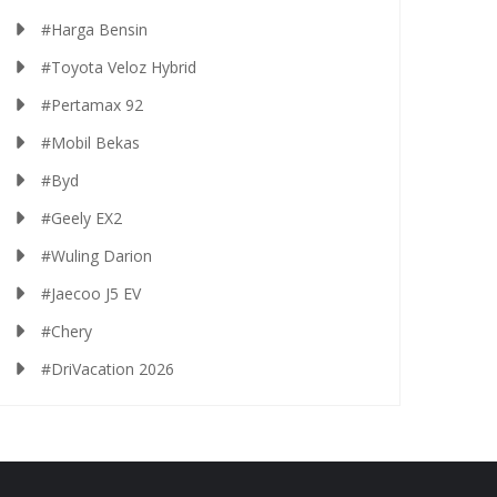
#Harga Bensin
#Toyota Veloz Hybrid
#Pertamax 92
#Mobil Bekas
#Byd
#Geely EX2
#Wuling Darion
#Jaecoo J5 EV
#Chery
#DriVacation 2026