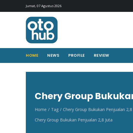
Otohub.co
Portal berita otomotif Indonesia terkini
Jumat, 07 Agustus 2026
HOME
NEWS
PROFILE
REVIEW
Chery Group Bukukan
Home
Tag
Chery Group Bukukan Penjualan 2,8 
Chery Group Bukukan Penjualan 2,8 Juta