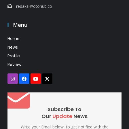
redaksi@otohub.co
Menu
Home
News
Profile
Review
Subscribe To
Our
Update
News
Write your Email below, to get notified with the