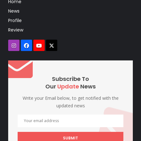
Home
News
Profile
Review
Subscribe To
Our
Update
News
Write your Email below, to get notified with the
updated news
SUBMIT