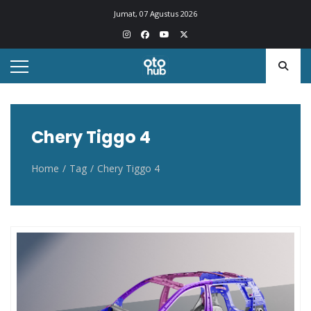
Otohub.co
Portal berita otomotif Indonesia terkini
Jumat, 07 Agustus 2026
Chery Tiggo 4
Home
Tag
Chery Tiggo 4