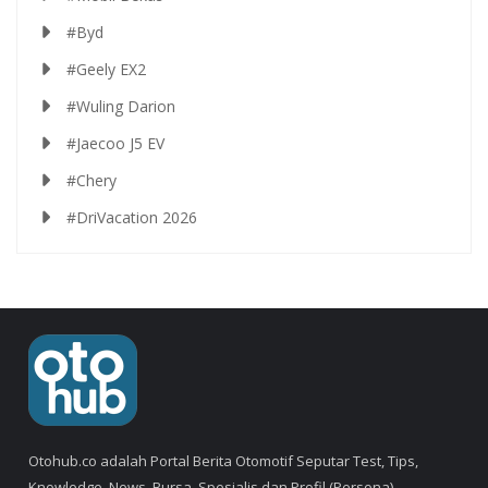
#Byd
#Geely EX2
#Wuling Darion
#Jaecoo J5 EV
#Chery
#DriVacation 2026
Otohub.co adalah Portal Berita Otomotif Seputar Test, Tips,
Knowledge, News, Bursa, Spesialis dan Profil (Persona).