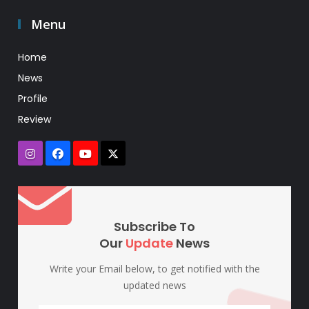
Menu
Home
News
Profile
Review
Subscribe To
Our
Update
News
Write your Email below, to get notified with the
updated news