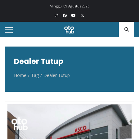
Otohub.co
Portal berita otomotif Indonesia terkini
Minggu, 09 Agustus 2026
Dealer Tutup
Home
Tag
Dealer Tutup