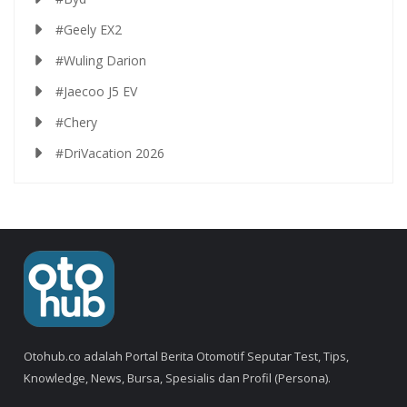
#Geely EX2
#Wuling Darion
#Jaecoo J5 EV
#Chery
#DriVacation 2026
Otohub.co adalah Portal Berita Otomotif Seputar Test, Tips,
Knowledge, News, Bursa, Spesialis dan Profil (Persona).