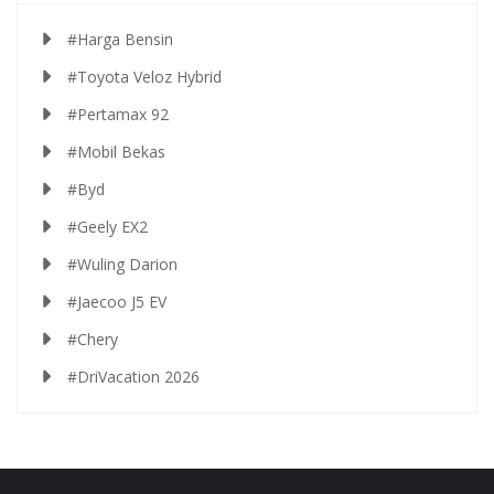
#Harga Bensin
#Toyota Veloz Hybrid
#Pertamax 92
#Mobil Bekas
#Byd
#Geely EX2
#Wuling Darion
#Jaecoo J5 EV
#Chery
#DriVacation 2026