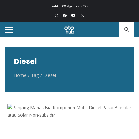
Otohub.co
Portal berita otomotif Indonesia terkini
Sabtu, 08 Agustus 2026
Diesel
Home
Tag
Diesel