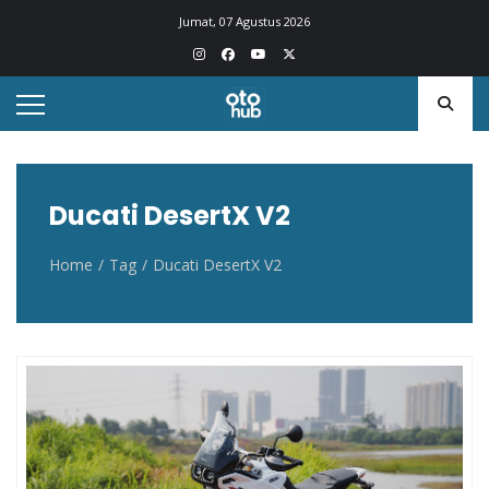
Otohub.co
Portal berita otomotif Indonesia terkini
Jumat, 07 Agustus 2026
Ducati DesertX V2
Home
Tag
Ducati DesertX V2