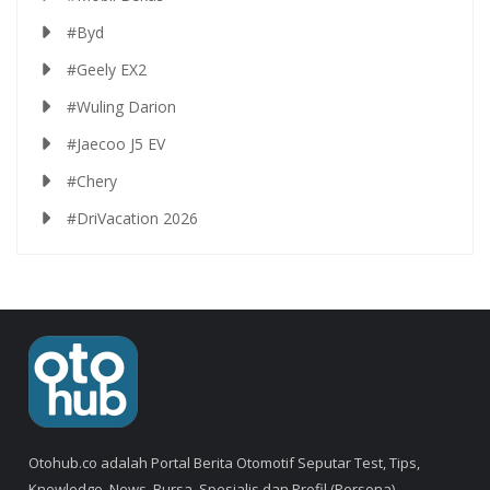
#Byd
#Geely EX2
#Wuling Darion
#Jaecoo J5 EV
#Chery
#DriVacation 2026
Otohub.co adalah Portal Berita Otomotif Seputar Test, Tips,
Knowledge, News, Bursa, Spesialis dan Profil (Persona).