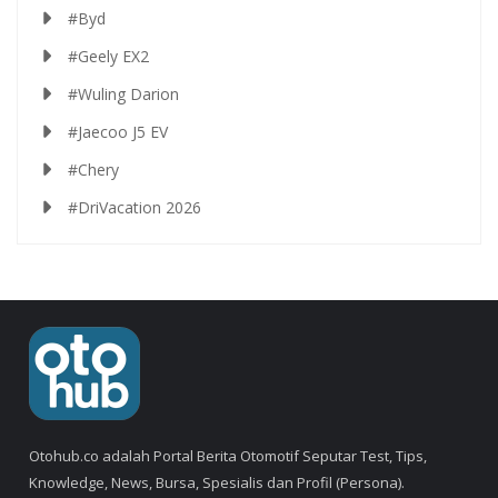
#Byd
#Geely EX2
#Wuling Darion
#Jaecoo J5 EV
#Chery
#DriVacation 2026
Otohub.co adalah Portal Berita Otomotif Seputar Test, Tips,
Knowledge, News, Bursa, Spesialis dan Profil (Persona).