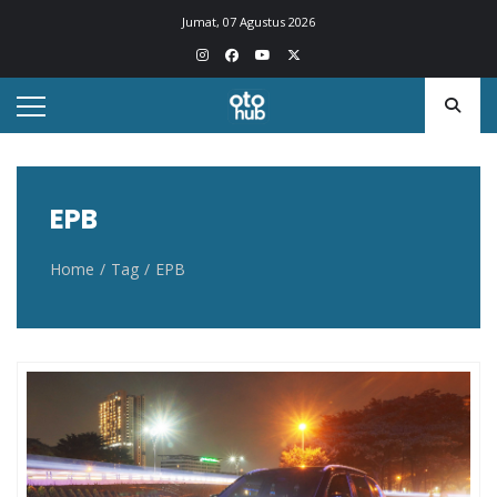
Otohub.co
Portal berita otomotif Indonesia terkini
Jumat, 07 Agustus 2026
EPB
Home
Tag
EPB