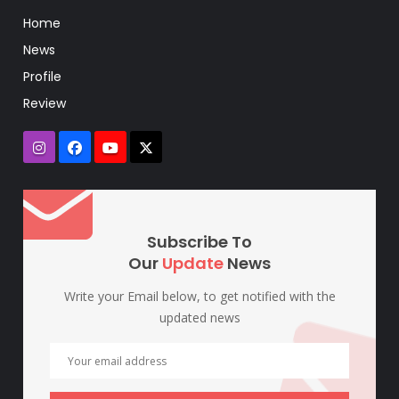
Home
News
Profile
Review
Subscribe To
Our
Update
News
Write your Email below, to get notified with the
updated news