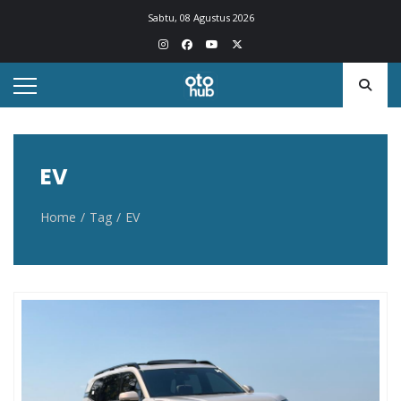
Otohub.co
Portal berita otomotif Indonesia terkini
Sabtu, 08 Agustus 2026
EV
Home
Tag
EV