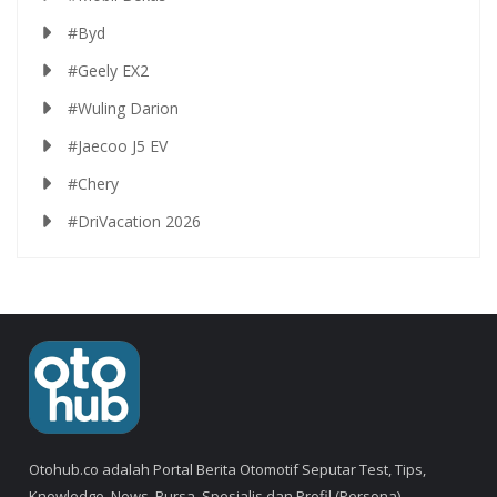
#Byd
#Geely EX2
#Wuling Darion
#Jaecoo J5 EV
#Chery
#DriVacation 2026
Otohub.co adalah Portal Berita Otomotif Seputar Test, Tips,
Knowledge, News, Bursa, Spesialis dan Profil (Persona).