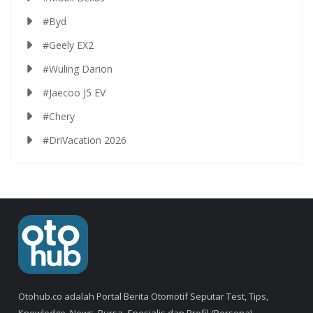
#Byd
#Geely EX2
#Wuling Darion
#Jaecoo J5 EV
#Chery
#DriVacation 2026
Otohub.co adalah Portal Berita Otomotif Seputar Test, Tips,