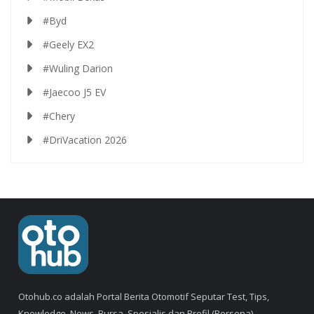
#Byd
#Geely EX2
#Wuling Darion
#Jaecoo J5 EV
#Chery
#DriVacation 2026
Otohub.co adalah Portal Berita Otomotif Seputar Test, Tips,
Knowledge, News, Bursa, Spesialis dan Profil (Persona).