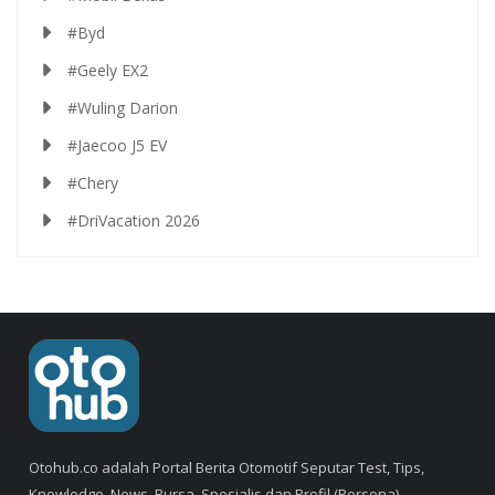
#Byd
#Geely EX2
#Wuling Darion
#Jaecoo J5 EV
#Chery
#DriVacation 2026
Otohub.co adalah Portal Berita Otomotif Seputar Test, Tips,
Knowledge, News, Bursa, Spesialis dan Profil (Persona).