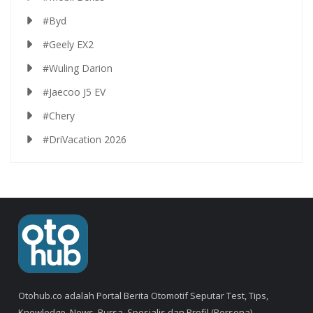
#Byd
#Geely EX2
#Wuling Darion
#Jaecoo J5 EV
#Chery
#DriVacation 2026
Otohub.co adalah Portal Berita Otomotif Seputar Test, Tips,
Knowledge, News, Bursa, Spesialis dan Profil (Persona).