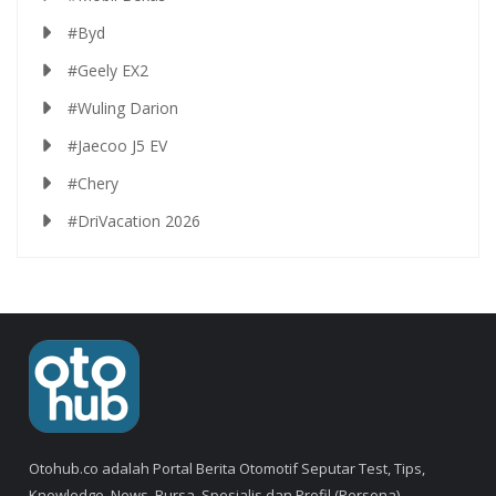
#Byd
#Geely EX2
#Wuling Darion
#Jaecoo J5 EV
#Chery
#DriVacation 2026
Otohub.co adalah Portal Berita Otomotif Seputar Test, Tips,
Knowledge, News, Bursa, Spesialis dan Profil (Persona).