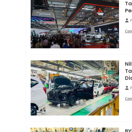
Ta
Pe
Con
Ni
Ta
Di
Con
BY