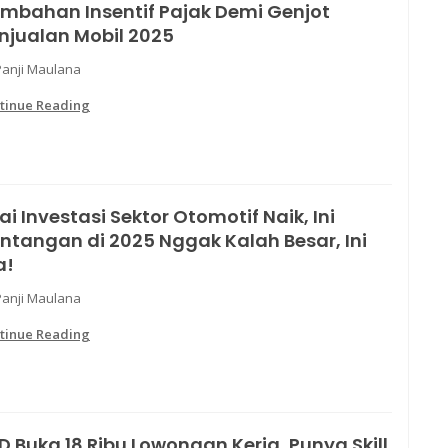
mbahan Insentif Pajak Demi Genjot
njualan Mobil 2025
Panji Maulana
tinue Reading
lai Investasi Sektor Otomotif Naik, Ini
ntangan di 2025 Nggak Kalah Besar, Ini
a!
Panji Maulana
tinue Reading
D Buka 18 Ribu Lowongan Kerja, Punya Skill