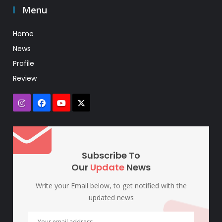
Menu
Home
News
Profile
Review
Subscribe To
Our
Update
News
Write your Email below, to get notified with the
updated news