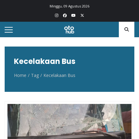
Otohub.co
Portal berita otomotif Indonesia terkini
Minggu, 09 Agustus 2026
Kecelakaan Bus
Home
Tag
Kecelakaan Bus