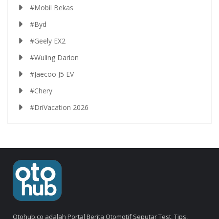
#Mobil Bekas
#Byd
#Geely EX2
#Wuling Darion
#Jaecoo J5 EV
#Chery
#DriVacation 2026
Otohub.co adalah Portal Berita Otomotif Seputar Test, Tips,