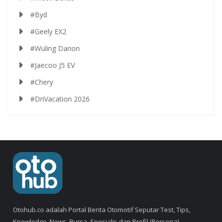
#Byd
#Geely EX2
#Wuling Darion
#Jaecoo J5 EV
#Chery
#DriVacation 2026
Otohub.co adalah Portal Berita Otomotif Seputar Test, Tips,
Knowledge, News, Bursa, Spesialis dan Profil (Persona).