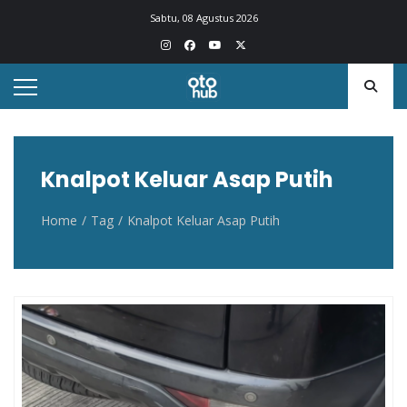
Otohub.co
Portal berita otomotif Indonesia terkini
Sabtu, 08 Agustus 2026
Knalpot Keluar Asap Putih
Home
Tag
Knalpot Keluar Asap Putih