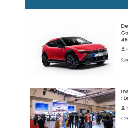
De
Co
49
Con
In
: 
Con