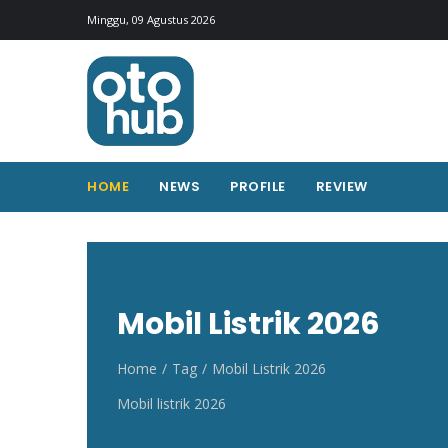
Otohub.co
Portal berita otomotif Indonesia terkini
Minggu, 09 Agustus 2026
HOME
NEWS
PROFILE
REVIEW
Mobil Listrik 2026
Home
Tag
Mobil Listrik 2026
Mobil listrik 2026