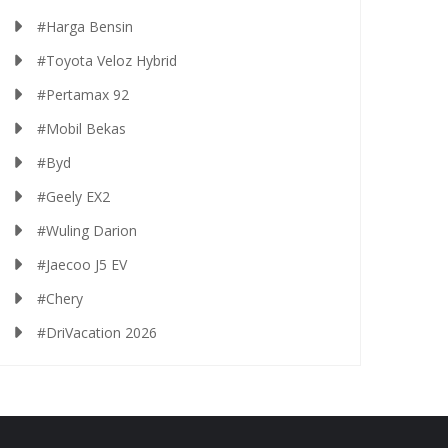
#Harga Bensin
#Toyota Veloz Hybrid
#Pertamax 92
#Mobil Bekas
#Byd
#Geely EX2
#Wuling Darion
#Jaecoo J5 EV
#Chery
#DriVacation 2026