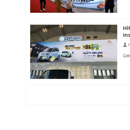
Hi
In
Con