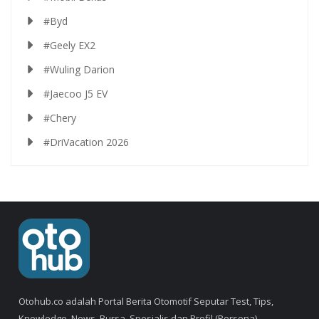
#Byd
#Geely EX2
#Wuling Darion
#Jaecoo J5 EV
#Chery
#DriVacation 2026
Otohub.co adalah Portal Berita Otomotif Seputar Test, Tips,
Knowledge, News, Bursa, Spesialis dan Profil (Persona).