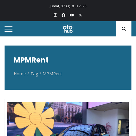
Otohub.co
Portal berita otomotif Indonesia terkini
Jumat, 07 Agustus 2026
MPMRent
Home
Tag
MPMRent