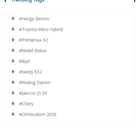
Trending Tags
#Harga Bensin
#Toyota Veloz Hybrid
#Pertamax 92
#Mobil Bekas
#Byd
#Geely EX2
#Wuling Darion
#Jaecoo J5 EV
#Chery
#DriVacation 2026