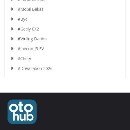
#Mobil Bekas
#Byd
#Geely EX2
#Wuling Darion
#Jaecoo J5 EV
#Chery
#DriVacation 2026