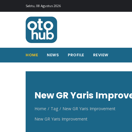
Otohub.co
Portal berita otomotif Indonesia terkini
Sabtu, 08 Agustus 2026
HOME
NEWS
PROFILE
REVIEW
New GR Yaris Impro
Home
Tag
New GR Yaris Improvement
New GR Yaris Improvement