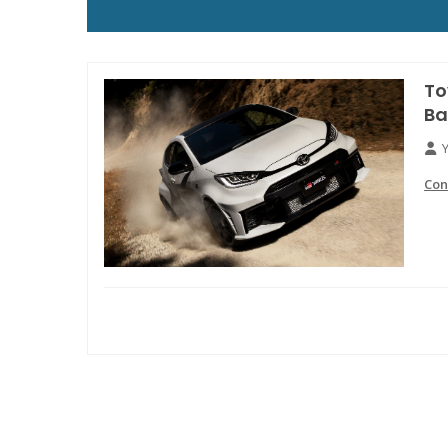
To
Ba
Con