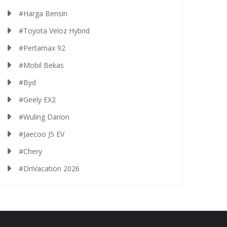
#Harga Bensin
#Toyota Veloz Hybrid
#Pertamax 92
#Mobil Bekas
#Byd
#Geely EX2
#Wuling Darion
#Jaecoo J5 EV
#Chery
#DriVacation 2026