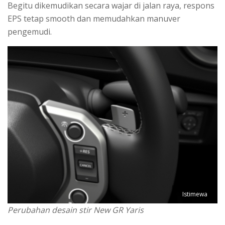
Begitu dikemudikan secara wajar di jalan raya, respons
EPS tetap smooth dan memudahkan manuver
pengemudi.
Istimewa
Perubahan desain stir New GR Yaris