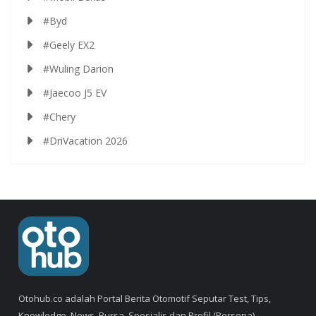
#Byd
#Geely EX2
#Wuling Darion
#Jaecoo J5 EV
#Chery
#DriVacation 2026
Otohub.co adalah Portal Berita Otomotif Seputar Test, Tips,
Knowledge, News, Bursa, Spesialis dan Profil (Persona).