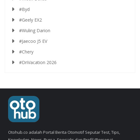
#Byd
#Geely EX2
#Wuling Darion
#Jaecoo J5 EV
#Chery
#DriVacation 2026
Otohub.co adalah Portal Berita Otomotif Seputar Test, Tips,
Knowledge, News, Bursa, Spesialis dan Profil (Persona).