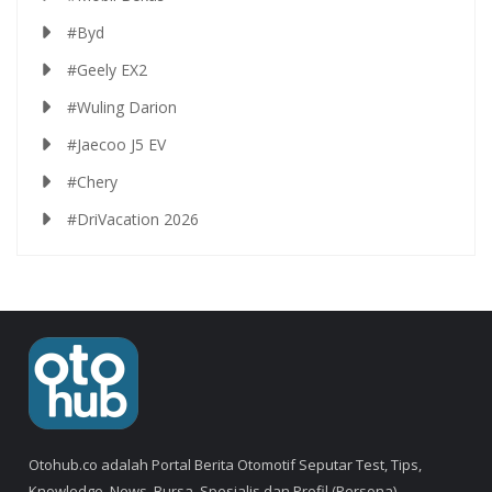
#Byd
#Geely EX2
#Wuling Darion
#Jaecoo J5 EV
#Chery
#DriVacation 2026
Otohub.co adalah Portal Berita Otomotif Seputar Test, Tips,
Knowledge, News, Bursa, Spesialis dan Profil (Persona).