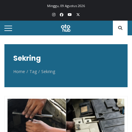
Otohub.co
Portal berita otomotif Indonesia terkini
Minggu, 09 Agustus 2026
Sekring
Home
Tag
Sekring