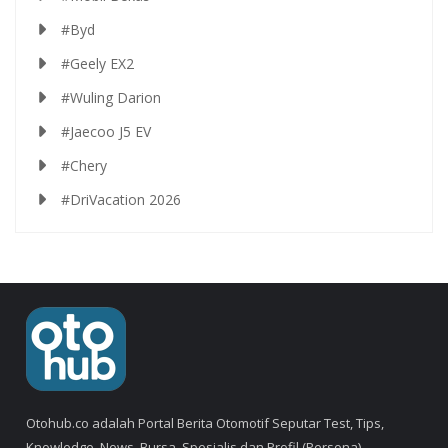
#Byd
#Geely EX2
#Wuling Darion
#Jaecoo J5 EV
#Chery
#DriVacation 2026
Otohub.co adalah Portal Berita Otomotif Seputar Test, Tips,
Knowledge, News, Bursa, Spesialis dan Profil (Persona).