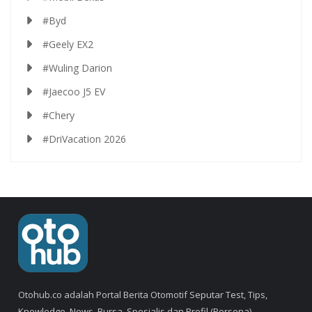
#Byd
#Geely EX2
#Wuling Darion
#Jaecoo J5 EV
#Chery
#DriVacation 2026
Otohub.co adalah Portal Berita Otomotif Seputar Test, Tips,
Knowledge, News, Bursa, Spesialis dan Profil (Persona).