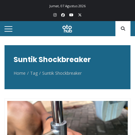
Otohub.co
Portal berita otomotif Indonesia terkini
Jumat, 07 Agustus 2026
Suntik Shockbreaker
Home
Tag
Suntik Shockbreaker