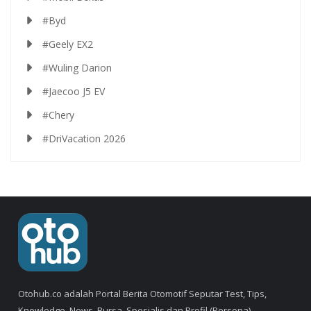
#Byd
#Geely EX2
#Wuling Darion
#Jaecoo J5 EV
#Chery
#DriVacation 2026
Otohub.co adalah Portal Berita Otomotif Seputar Test, Tips,
Knowledge, News, Bursa, Spesialis dan Profil (Persona).