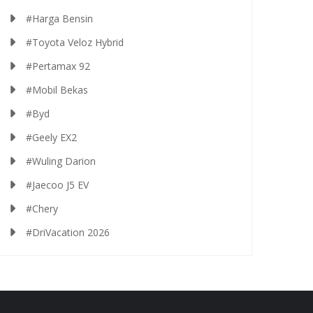
#Harga Bensin
#Toyota Veloz Hybrid
#Pertamax 92
#Mobil Bekas
#Byd
#Geely EX2
#Wuling Darion
#Jaecoo J5 EV
#Chery
#DriVacation 2026