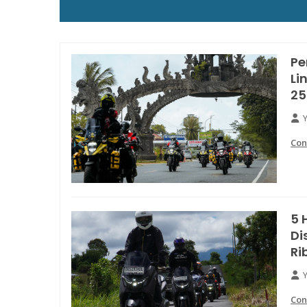
Pe
Li
25
Con
5 
Di
Ri
Con