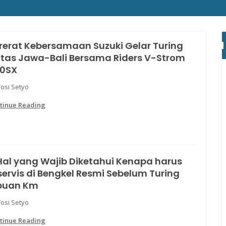
rerat Kebersamaan Suzuki Gelar Turing
ntas Jawa-Bali Bersama Riders V-Strom
0SX
Yosi Setyo
tinue Reading
Hal yang Wajib Diketahui Kenapa harus
servis di Bengkel Resmi Sebelum Turing
buan Km
Yosi Setyo
tinue Reading