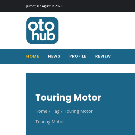
Otohub.co
Portal berita otomotif Indonesia terkini
Jumat, 07 Agustus 2026
HOME
NEWS
PROFILE
REVIEW
Touring Motor
Home
Tag
Touring Motor
Touring Motor