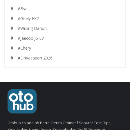
#Byd
#Geely EX2
#Wuling Darion
#Jaecoo J5 EV
#Chery
#DriVacation 2026
Otohub.co adalah Portal Berita Otomotif Seputar Test, Tips,
Knowledge, News, Bursa, Spesialis dan Profil (Persona).