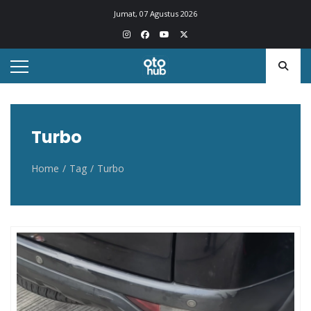
Otohub.co
Portal berita otomotif Indonesia terkini
Jumat, 07 Agustus 2026
Turbo
Home
Tag
Turbo