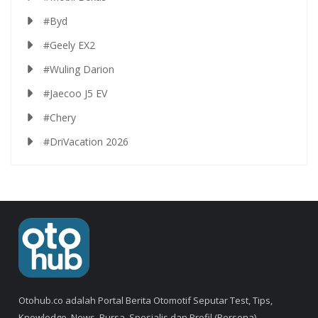
#Byd
#Geely EX2
#Wuling Darion
#Jaecoo J5 EV
#Chery
#DriVacation 2026
Otohub.co adalah Portal Berita Otomotif Seputar Test, Tips,
Knowledge, News, Bursa, Spesialis dan Profil (Persona).