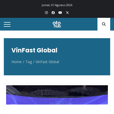
Otohub.co
Portal berita otomotif Indonesia terkini
Jumat, 07 Agustus 2026
VinFast Global
Home
Tag
VinFast Global