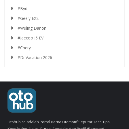
#Byd
#Geely EX2
#Wuling Darion
#Jaecoo J5 EV
#Chery
#DriVacation 2026
Otohub.co adalah Portal Berita Otomotif Seputar Test, Tips,
Knowledge, News, Bursa, Spesialis dan Profil (Persona).