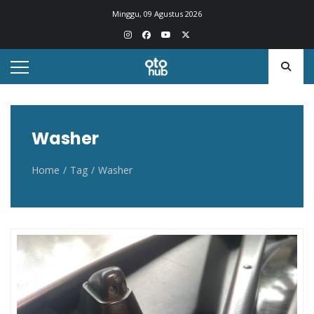
Otohub.co
Portal berita otomotif Indonesia terkini
Minggu, 09 Agustus 2026
Washer
Home
Tag
Washer