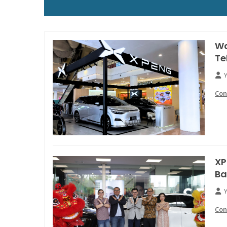
Wa
Te
Con
XP
Ba
Con