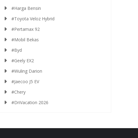
#Harga Bensin
#Toyota Veloz Hybrid
#Pertamax 92
#Mobil Bekas
#Byd
#Geely EX2
#Wuling Darion
#Jaecoo J5 EV
#Chery
#DriVacation 2026