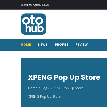
Otohub.co
Portal berita otomotif Indonesia terkini
Sabtu, 08 Agustus 2026
HOME
NEWS
PROFILE
REVIEW
XPENG Pop Up Store
Home
Tag
XPENG Pop Up Store
XPENG Pop Up Store