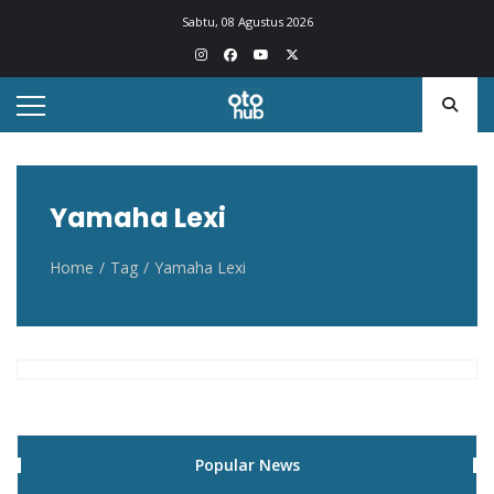
Otohub.co
Portal berita otomotif Indonesia terkini
Sabtu, 08 Agustus 2026
Yamaha Lexi
Home
Tag
Yamaha Lexi
Popular News