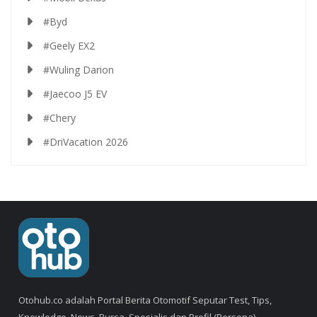
#Byd
#Geely EX2
#Wuling Darion
#Jaecoo J5 EV
#Chery
#DriVacation 2026
Otohub.co adalah Portal Berita Otomotif Seputar Test, Tips,