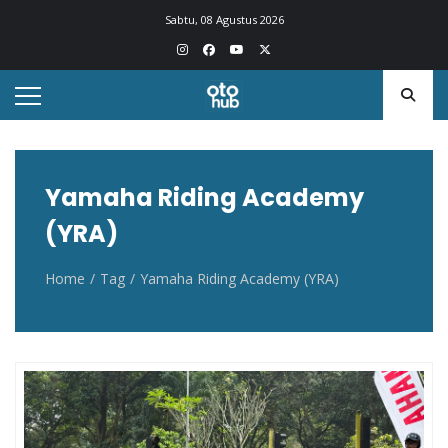
Otohub.co
Portal berita otomotif Indonesia terkini
Sabtu, 08 Agustus 2026
Yamaha Riding Academy
(YRA)
Home
Tag
Yamaha Riding Academy (YRA)