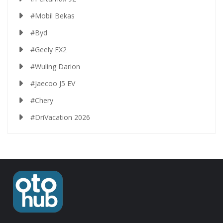
#Mobil Bekas
#Byd
#Geely EX2
#Wuling Darion
#Jaecoo J5 EV
#Chery
#DriVacation 2026