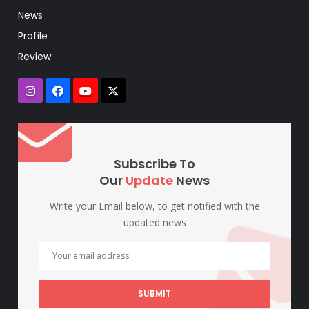
News
Profile
Review
Subscribe To
Our
Update
News
Write your Email below, to get notified with the
updated news
SUBMIT