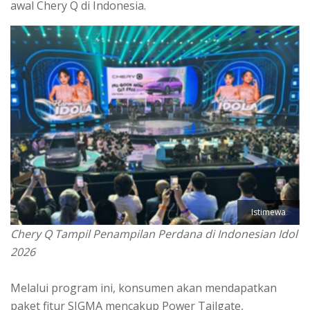
awal Chery Q di Indonesia.
Istimewa
Chery Q Tampil Penampilan Perdana di Indonesian Idol
2026
Melalui program ini, konsumen akan mendapatkan
paket fitur SIGMA mencakup Power Tailgate,