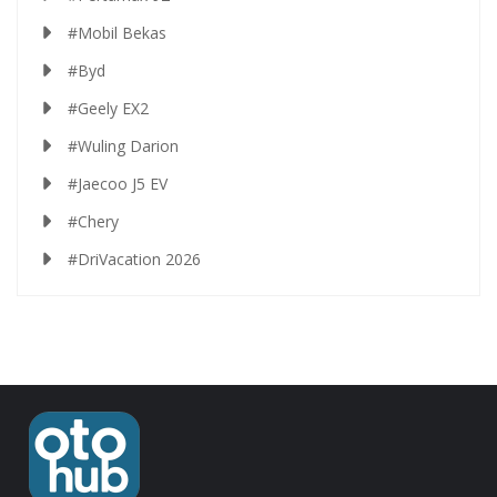
#Mobil Bekas
#Byd
#Geely EX2
#Wuling Darion
#Jaecoo J5 EV
#Chery
#DriVacation 2026