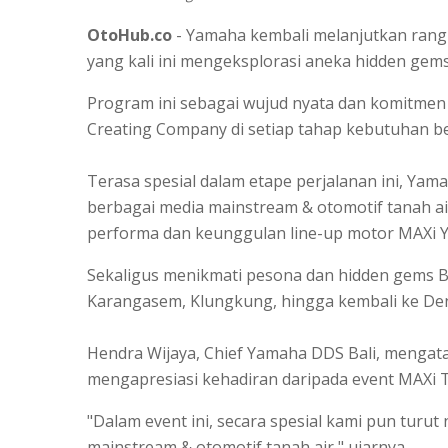
OtoHub.co
- Yamaha kembali melanjutkan ran
yang kali ini mengeksplorasi aneka hidden gems 
Program ini sebagai wujud nyata dan komitmen
Creating Company di setiap tahap kebutuhan 
Terasa spesial dalam etape perjalanan ini, Yam
berbagai media mainstream & otomotif tanah 
performa dan keunggulan line-up motor MAXi 
Sekaligus menikmati pesona dan hidden gems Bal
Karangasem, Klungkung, hingga kembali ke De
Hendra Wijaya, Chief Yamaha DDS Bali, mengata
mengapresiasi kehadiran daripada event MAXi
"Dalam event ini, secara spesial kami pun turu
mainstream & otomotif tanah air," ujarnya.