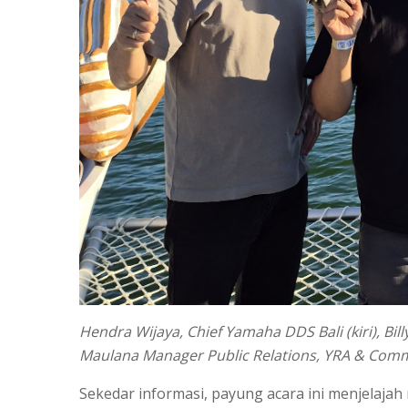
Hendra Wijaya, Chief Yamaha DDS Bali (kiri), Bil
Maulana Manager Public Relations, YRA & Commun
Sekedar informasi, payung acara ini menjelajah r