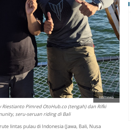
Istimewa
ly Riestianto Pimred OtoHub.co (tengah) dan Rifki
ity, seru-seruan riding di Bali
ute lintas pulau di Indonesia (Jawa, Bali, Nusa