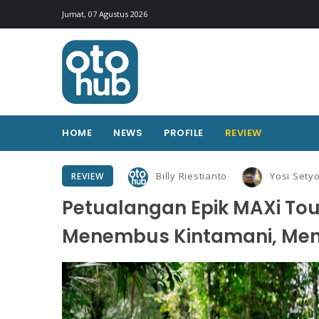
Jumat, 07 Agustus 2026
HOME
NEWS
PROFILE
REVIEW
Billy Riestianto
Yosi Sety
REVIEW
Petualangan Epik MAXi Tour
Menembus Kintamani, Me