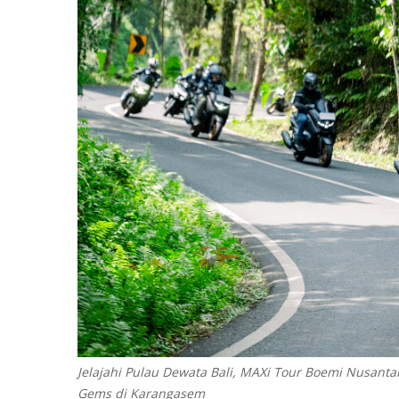
Jelajahi Pulau Dewata Bali, MAXi Tour Boemi Nusant
Gems di Karangasem