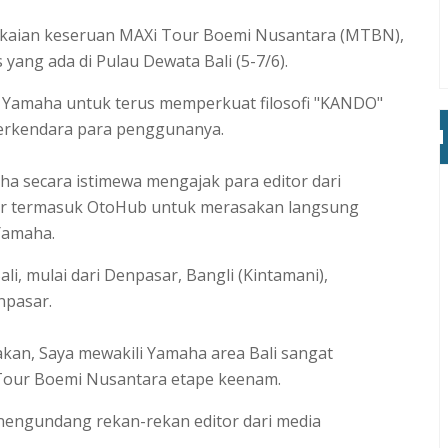
gkaian keseruan MAXi Tour Boemi Nusantara (MTBN),
yang ada di Pulau Dewata Bali (5-7/6).
 Yamaha untuk terus memperkuat filosofi "KANDO"
berkendara para penggunanya.
aha secara istimewa mengajak para editor dari
air termasuk OtoHub untuk merasakan langsung
Yamaha.
i, mulai dari Denpasar, Bangli (Kintamani),
npasar.
kan, Saya mewakili Yamaha area Bali sangat
 Tour Boemi Nusantara etape keenam.
t nengundang rekan-rekan editor dari media