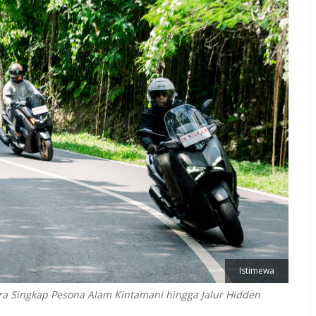
Istimewa
ara Singkap Pesona Alam Kintamani hingga Jalur Hidden