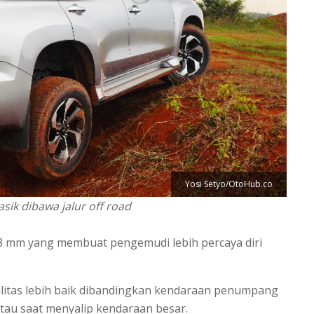
Yosi Setyo/OtoHub.co
asik dibawa jalur off road
18 mm yang membuat pengemudi lebih percaya diri
bilitas lebih baik dibandingkan kendaraan penumpang
atau saat menyalip kendaraan besar.