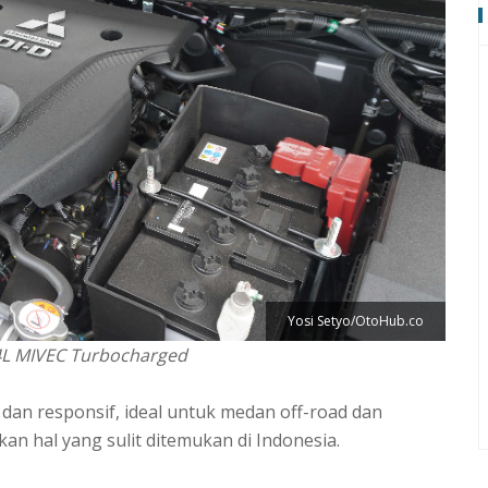
Yosi Setyo/OtoHub.co
.4L MIVEC Turbocharged
 dan responsif, ideal untuk medan off-road dan
ukan hal yang sulit ditemukan di Indonesia.