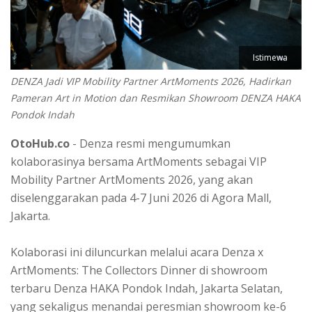
Istimewa
DENZA Jadi VIP Mobility Partner ArtMoments 2026, Hadirkan
Pameran Art in Motion dan Resmikan Showroom DENZA HAKA
Pondok Indah
OtoHub.co
- Denza resmi mengumumkan
kolaborasinya bersama ArtMoments sebagai VIP
Mobility Partner ArtMoments 2026, yang akan
diselenggarakan pada 4-7 Juni 2026 di Agora Mall,
Jakarta.
Kolaborasi ini diluncurkan melalui acara Denza x
ArtMoments: The Collectors Dinner di showroom
terbaru Denza HAKA Pondok Indah, Jakarta Selatan,
yang sekaligus menandai peresmian showroom ke-6