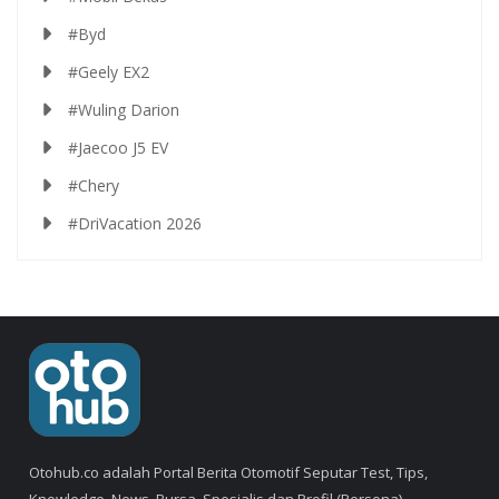
#Byd
#Geely EX2
#Wuling Darion
#Jaecoo J5 EV
#Chery
#DriVacation 2026
Otohub.co adalah Portal Berita Otomotif Seputar Test, Tips,