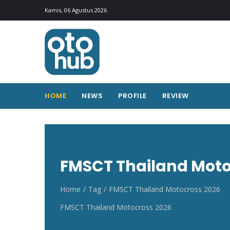
Otohub.co
Portal berita otomotif Indonesia terkini
Kamis, 06 Agustus 2026
HOME
NEWS
PROFILE
REVIEW
FMSCT Thailand Moto
Home
Tag
FMSCT Thailand Motocross 2026
FMSCT Thailand Motocross 2026