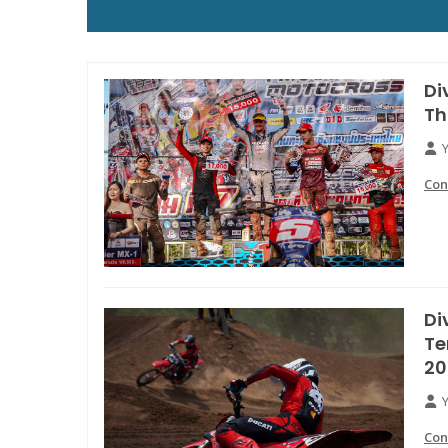
Di
Th
Con
Di
Te
20
Con