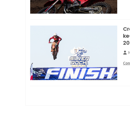
Cr
ke
20
N
Con