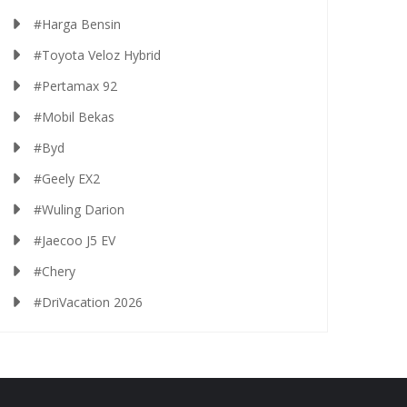
#Harga Bensin
#Toyota Veloz Hybrid
#Pertamax 92
#Mobil Bekas
#Byd
#Geely EX2
#Wuling Darion
#Jaecoo J5 EV
#Chery
#DriVacation 2026